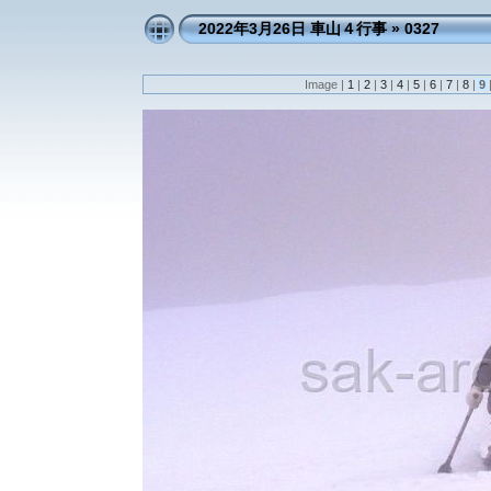
2022年3月26日 車山４行事
»
0327
Image |
1
|
2
|
3
|
4
|
5
|
6
|
7
|
8
|
9