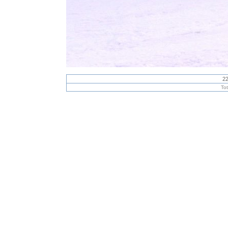
22
To