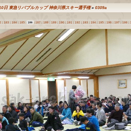
8-10日 東急リバブルカップ 神奈川県スキー選手権
»
0309a
2
|
183
|
184
|
185
|
186
|
187
|
188
|
189
|
190
|
191
|
192
|
193
|
194
|
195
|
196
|
197
|
198
|