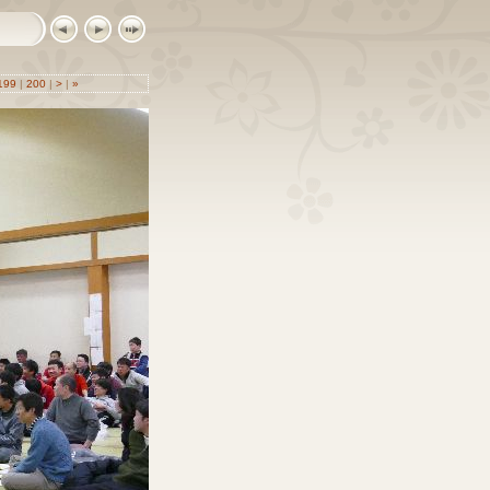
199
|
200
|
>
|
»