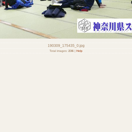
190309_175435_0.jpg
Total images:
236
|
Help