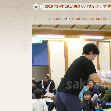
2019年3月8-10日 東急リバブルカップ
«
|
<
|
181
|
182
|
183
|
184
|
185
|
186
|
187
|
188
|
1