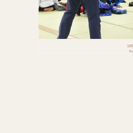
190
To