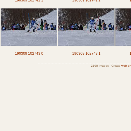
190309 102742 1
190309 102742 2
190309 102743 0
190309 102743 1
2308
Images | Create
web ph