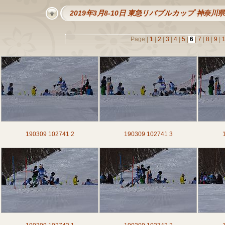
2019年3月8-10日 東急リバブルカップ 神奈
Page |
1
|
2
|
3
|
4
|
5
|
6
|
7
|
8
|
9
|
190309 102741 2
190309 102741 3