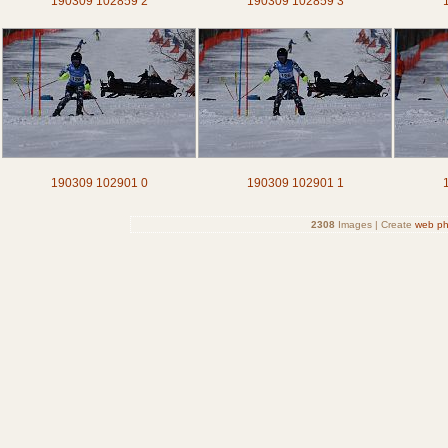
190309 102859 2
190309 102859 3
190309 102901 0
190309 102901 1
2308
Images | Create
web ph