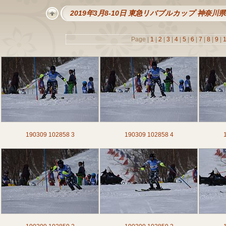
2019年3月8-10日 東急リバブルカップ 神奈
Page |
1
|
2
|
3
|
4
|
5
|
6
|
7
|
8
|
9
|
190309 102858 3
190309 102858 4