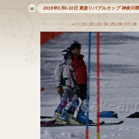
2019年3月8-10日 東急リバブルカップ 神奈
«
|
<
|
21
|
22
|
23
|
24
|
25
|
26
|
27
|
28
|