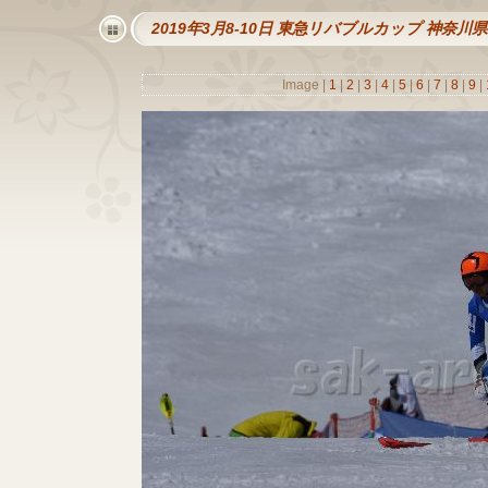
2019年3月8-10日 東急リバブルカップ 神奈
Image |
1
|
2
|
3
|
4
|
5
|
6
|
7
|
8
|
9
|